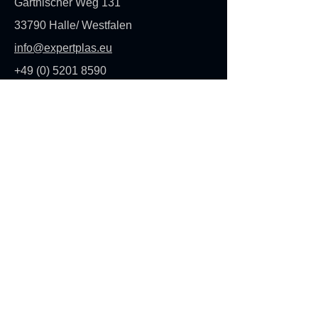
Gartnischer Weg 131
33790 Halle/ Westfalen
info@expertplas.eu
+49 (0) 5201 8590
Poproś o wycenę
Bądź na bieżąco
Z przyjemnością będziemy informować
Cię na bieżąco o nowościach i rozwoju
produktów:
adres e-mail