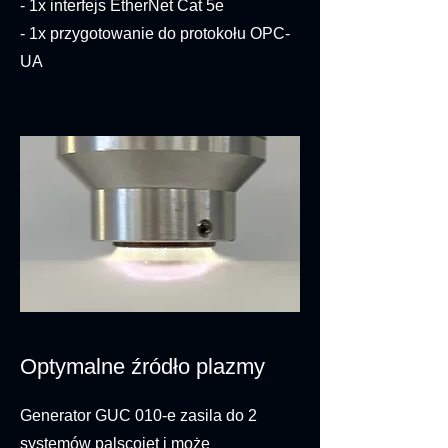
- 1x interfejs EtherNet Cat 5e
- 1x przygotowanie do protokołu OPC-
UA
Optymalne źródło plazmy
Generator GUC 010-e zasila do 2
systemów palscojet i może