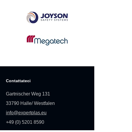
Servizi
Contattateci
Gartnischer Weg 131
33790 Halle/ Westfalen
info@expertplas.eu
+49 (0) 5201 8590