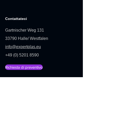
Contattateci
Gartnischer Weg 131
33790 Halle/ Westfalen
info@expertplas.eu
+49 (0) 5201 8590
Richiesta di preventivo
Rimanete aggiornati
Saremo lieti di tenervi aggiornati sulle
novità e sugli sviluppi dei prodotti: